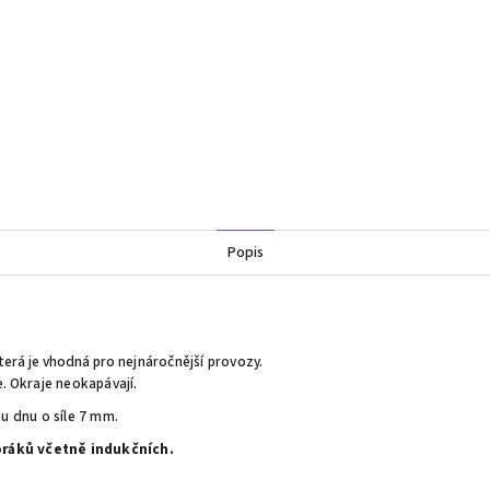
Popis
která je vhodná pro
nejnáročnější provozy.
e. O
kraje neokapávají.
u dnu o síle 7 mm.
oráků včetně indukčních.