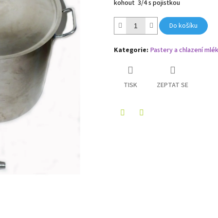
kohout 3/4 s pojistkou
Do košíku
Kategorie
:
Pastery a chlazení mlé
TISK
ZEPTAT SE
Twitter
Facebook