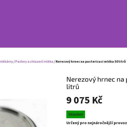
 mlékárny
/
Pastery a chlazení mléka
/
Nerezový hrnec na pasterizaci mléka 50 litrů
Nerezový hrnec na 
litrů
9 075 Kč
Měrná
Skladem
cena:
Určený pro nejnáročnější provoz