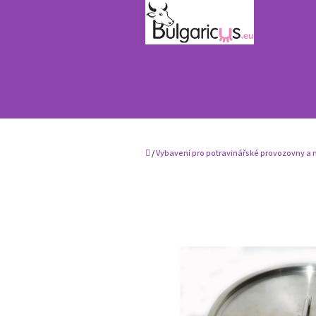
Přejít
na
obsah
Domů
/
Vybavení pro potravinářské provozovny a