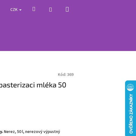
Nákupní
Hledat
Přihlášení
CZK
košík
Kód:
369
pasterizaci mléka 50
y.
Nerez, 50 l, nerezový výpustný