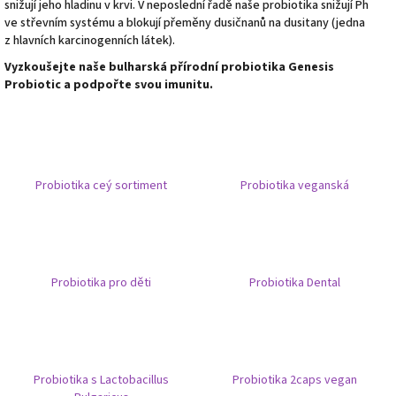
snižují jeho hladinu v krvi. V neposlední řadě naše probiotika snižují Ph
ve střevním systému a blokují přeměny dusičnanů na dusitany (jedna
z hlavních karcinogenních látek).
Vyzkoušejte naše bulharská přírodní probiotika Genesis
Probiotic a podpořte svou imunitu.
Probiotika ceý sortiment
Probiotika veganská
Probiotika pro děti
Probiotika Dental
Probiotika s Lactobacillus
Probiotika 2caps vegan