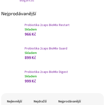
Bulgaricus
Nejprodávanější
Probiotika 2caps BioMix Restart
Skladem
966 Kč
Probiotika 2caps BioMix Guard
Skladem
899 Kč
Probiotika 2caps BioMix Digest
Skladem
999 Kč
Ř
a
Nejlevnější
Nejdražší
Nejprodávanější