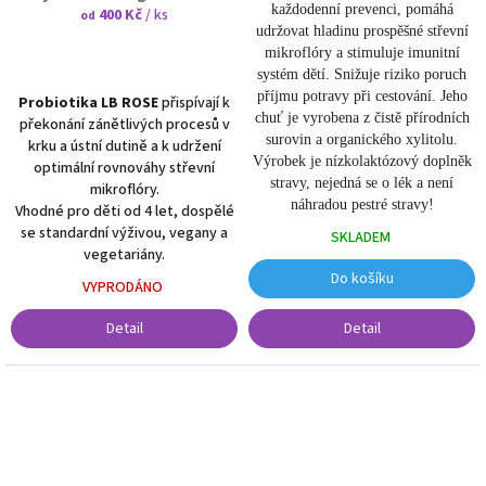
každodenní prevenci, pomáhá
400 Kč
/ ks
pastilce
od
udržovat hladinu prospěšné střevní
mikroflóry a stimuluje imunitní
systém dětí. Snižuje riziko poruch
příjmu potravy při cestování. Jeho
Probiotika LB
ROSE
přispívají k
chuť je vyrobena z čistě přírodních
překonání zánětlivých procesů v
surovin a organického xylitolu.
krku a ústní dutině a k udržení
Výrobek je nízkolaktózový doplněk
optimální rovnováhy střevní
stravy, nejedná se o lék a není
mikroflóry.
náhradou pestré stravy!
Vhodné pro děti od 4 let, dospělé
se standardní výživou, vegany a
SKLADEM
vegetariány.
Do košíku
VYPRODÁNO
Detail
Detail