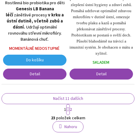
Rostlinná bio probiotika pro děti
zlepšení ústní hygieny a zdraví zubů.
Genesis LB Banana
Pomáhá udržovat optimálně zdravou
léčí
zánětlivé procesy
v krku a
mikroflóru v dutině ústní, omezuje
ústní dutině, včetně zubů a
tvorbu plaku a kazů a pomáhá
dásní.
Udržují optimální
překonávat zánětlivé procesy.
rovnováhu střevní mikroflóry.
Probiotikum se postará o svěží dech.
Banánová chuť.
Působí blahodárně na trávicí a
imunitní systém. Je obohacen o mátu a
MOMENTÁLNĚ NEDOSTUPNÉ
xylitol.
Do košíku
SKLADEM
Detail
Detail
Načíst 11 dalších
S
1
2
t
O
r
23
položek celkem
v
á
l
Nahoru
n
á
k