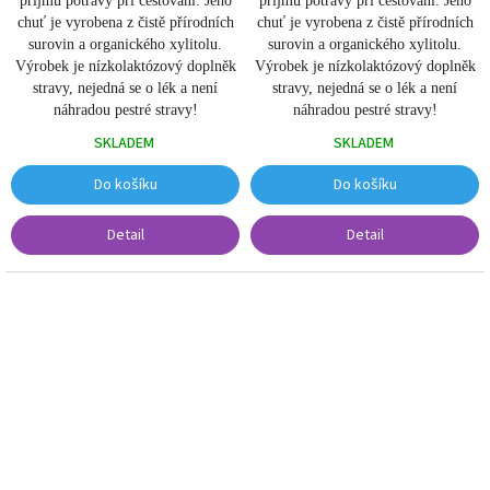
příjmu potravy při cestování. Jeho
příjmu potravy při cestování. Jeho
chuť je vyrobena z čistě přírodních
chuť je vyrobena z čistě přírodních
surovin a organického xylitolu.
surovin a organického xylitolu.
Výrobek je nízkolaktózový doplněk
Výrobek je nízkolaktózový doplněk
stravy, nejedná se o lék a není
stravy, nejedná se o lék a není
náhradou pestré stravy!
náhradou pestré stravy!
SKLADEM
SKLADEM
Do košíku
Do košíku
Detail
Detail