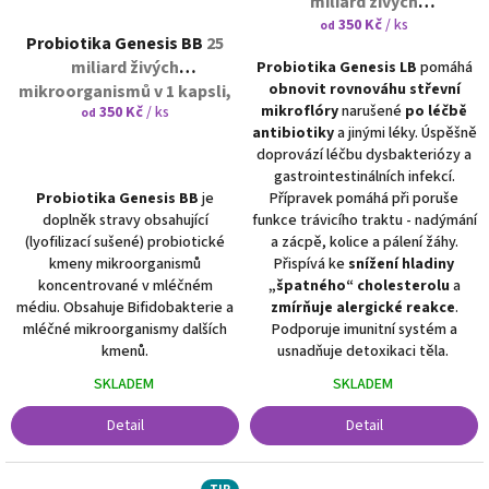
miliard živých
mikroorganismů v 1 kapsli,
350 Kč
/ ks
od
Probiotika Genesis BB
25
nejlepší na imunitu střev a
miliard živých
Probiotika Genesis LB
pomáhá
na snížení špatného
obnovit rovnováhu střevní
mikroorganismů v 1 kapsli,
cholesterolu
mikroflóry
narušené
po léčbě
350 Kč
/ ks
vhodné také pro kojence
od
antibiotiky
a jinými léky. Úspěšně
doprovází léčbu dysbakteriózy a
gastrointestinálních infekcí.
Probiotika Genesis BB
je
Přípravek pomáhá při poruše
doplněk stravy obsahující
funkce trávicího traktu - nadýmání
(lyofilizací sušené) probiotické
a zácpě, kolice a pálení žáhy.
kmeny mikroorganismů
Přispívá ke
snížení hladiny
koncentrované v mléčném
„špatného“ cholesterolu
a
médiu. Obsahuje Bifidobakterie a
zmírňuje alergické reakce
.
mléčné mikroorganismy dalších
Podporuje imunitní systém a
kmenů.
usnadňuje detoxikaci těla.
SKLADEM
SKLADEM
Detail
Detail