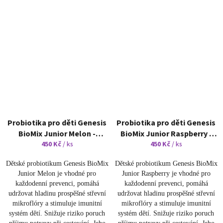
Probiotika pro děti Genesis
Probiotika pro děti Genesis
BioMix Junior Melon -
BioMix Junior Raspberry -
rozpustné sáčky s příchutí
450 Kč
/ ks
rozpustné sáčky s příchutí
450 Kč
/ ks
melounu
maliny
Dětské probiotikum Genesis BioMix
Dětské probiotikum Genesis BioMix
Junior Melon je vhodné pro
Junior Raspberry je vhodné pro
každodenní prevenci, pomáhá
každodenní prevenci, pomáhá
udržovat hladinu prospěšné střevní
udržovat hladinu prospěšné střevní
mikroflóry a stimuluje imunitní
mikroflóry a stimuluje imunitní
systém dětí. Snižuje riziko poruch
systém dětí. Snižuje riziko poruch