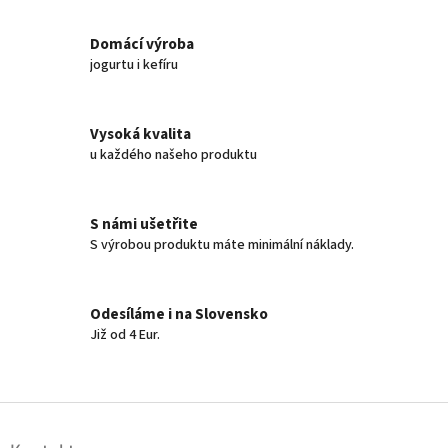
o
d
v
a
á
Domácí výroba
c
n
í
jogurtu i kefíru
í
p
r
v
Vysoká kvalita
k
u každého našeho produktu
y
v
ý
p
S námi ušetřite
i
S výrobou produktu máte minimální náklady.
s
u
Odesíláme i na Slovensko
Již od 4 Eur.
Z
á