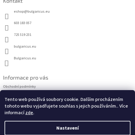
Kontakt
p
a
eshop
@
bulgaricus.eu
t
í
603 183 057
725 519 231
bulgaricus.eu
Bulgaricus.eu
Informace pro vás
Obchodní podmínky
Ochrana osobních údajů
Tento web používá soubory cookie. Dalším procházením
Kontakty
tohoto webu vyjadřujete souhlas s jejich používáním.. Více
Doprava a platba
informací
zde
.
Informace
BLOG
Nastavení