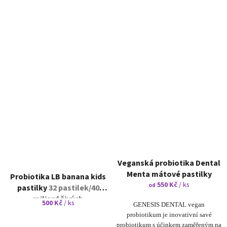
Veganská probiotika Dental
Menta mátové pastilky
Probiotika LB banana kids
550 Kč
/ ks
od
pastilky
32 pastilek/40
miliard živých
500 Kč
/ ks
GENESIS DENTAL vegan
mikroorganismů v 1 pastilce
probiotikum je inovativní savé
probiotikum s účinkem zaměřeným na