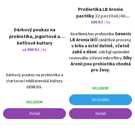
Probiotika LB Aronia
pastilky
32 pastilek/40
miliard živých
500 Kč
/ ks
mikroorganismů v 1 pastilce
Dárkový poukaz na
Rostlinná bio probiotika
Genesis
probiotika, jogurtové a
LB Aronia léčí
zánětlivé procesy
kefírové kultury
v krku a ústní dutině, včetně
500 Kč
/ ks
od
zubů a dásn
í. Udržují optimální
rovnováhu střevní mikroflóry.
Díky
Aronii jsou probiotika vhodná
pro ženy.
Dárkový poukaz na probiotika a
startovací mlékárenské kultury
GENESIS.
SKLADEM
Do košíku
SKLADEM
Detail
Detail