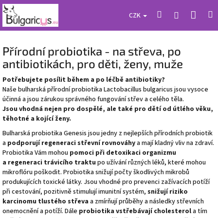
Přejít
Náku
Hledat
M
Přihlášení
na
CZK
obsah
koší
Přírodní probiotika - na střeva, po
antibiotikách, pro děti, ženy, muže
Potřebujete posílit během a po léčbě antibiotiky?
Naše bulharská přírodní probiotika Lactobacillus bulgaricus jsou vysoce
účinná a jsou zárukou správného fungování střev a celého těla.
Jsou vhodná nejen pro dospělé, ale také pro dětí od útlého věku,
těhotné a kojící ženy.
Bulharská probiotika Genesis jsou jedny z nejlepších přírodních probiotik
a
podporují regeneraci střevní rovnováhy
a mají kladný vliv na zdraví.
Probiotika Vám mohou
pomoci při detoxikaci organizmu
a regeneraci trávicího traktu
po užívání různých léků, které mohou
mikroflóru poškodit. Probiotika snižují počty škodlivých mikrobů
produkujících toxické látky. Jsou vhodné pro prevenci zažívacích potíží
při cestování, pozitivně stimulují imunitní systém,
snižují riziko
karcinomu tlustého střeva
a zmírňují průběhy a následky střevních
onemocnění a potíží. Dále
probiotika vstřebávají cholesterol
a tím