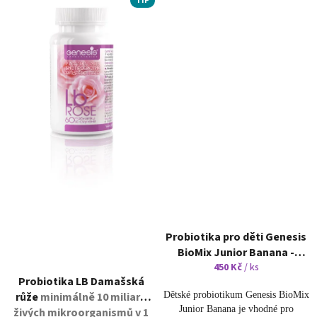
TIP
Probiotika pro děti Genesis
BioMix Junior Banana -
rozpustné sáčky s příchutí
450 Kč
/ ks
Probiotika LB Damašská
banánu
14 sáčků
růže
minimálně 10 miliard
Dětské probiotikum Genesis BioMix
Junior Banana je vhodné pro
živých mikroorganismů v 1