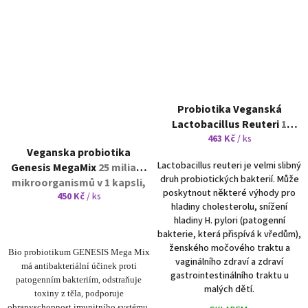
Probiotika Veganská
Lactobacillus Reuteri
1
sáček po 5 gramech
463 Kč
/ ks
Veganska probiotika
Lactobacillus reuteri je velmi slibný
Genesis MegaMix
25 miliard
druh probiotických bakterií. Může
mikroorganismů v 1 kapsli,
poskytnout některé výhody pro
450 Kč
/ ks
vhodné pro osoby s alergií
hladiny cholesterolu, snížení
na laktózu a ořechy
hladiny H. pylori (patogenní
bakterie, která přispívá k vředům),
ženského močového traktu a
Bio probiotikum GENESIS Mega Mix
vaginálního zdraví a zdraví
má antibakteriální účinek proti
gastrointestinálního traktu u
patogenním bakteriím, odstraňuje
malých dětí.
toxiny z těla, podporuje
obranyschopnost imunitního systému.