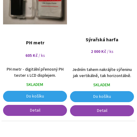
Sýrařská harfa
PH metr
2 000 Kč
/ ks
605 Kč
/ ks
PH metr - d
igitální přenosný PH
Jedním tahem nakrájíte sýřeninu
tester s LCD displejem.
jak vertikálně, tak horizontálně.
SKLADEM
SKLADEM
Do košíku
Do košíku
Detail
Detail