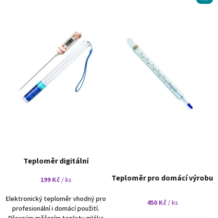
ý
r
p
o
i
d
s
u
p
k
r
t
o
ů
d
u
k
t
ů
Teploměr digitální
Teploměr pro domácí výrobu
199 Kč
/ ks
Elektronický teploměr vhodný pro
450 Kč
/ ks
profesionální i domácí použití.