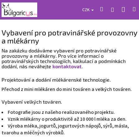
Přejít
Náku
Hledat
M
Přihlášení
na
CZK
obsah
koší
Vybavení pro potravinářské provozovny
a mlékárny
Na zakázku dodáváme vybavení pro potravinářské
provozovny a mlékárny. Pro více informací o
potravinářských technologiích, kalkulací a podmínkách
dodání, nás neváhejte
kontaktovat
.
Projektování a dodání mlékárenské technologie.
Přechod z mini mlékáren do mini továren a velkých továren.
Vybavení velkých továren.
Fotografie jsou z našeho realizovaného projektu.
Vznik mlékárny o produktivitě až 10 000 l mléka za den.
Výroba mléka, jogurtů, jogurtových nápojů, sýrů, másla,
tvarohu a mléčných výrobků.