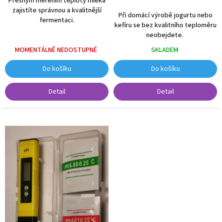
Přesným měřením teploty mléka
zajistíte správnou a kvalitnější
Při domácí výrobě jogurtu nebo
fermentaci.
kefíru se bez kvalitního teploměru
neobejdete.
SKLADEM
MOMENTÁLNĚ NEDOSTUPNÉ
Do košíku
Do košíku
Detail
Detail