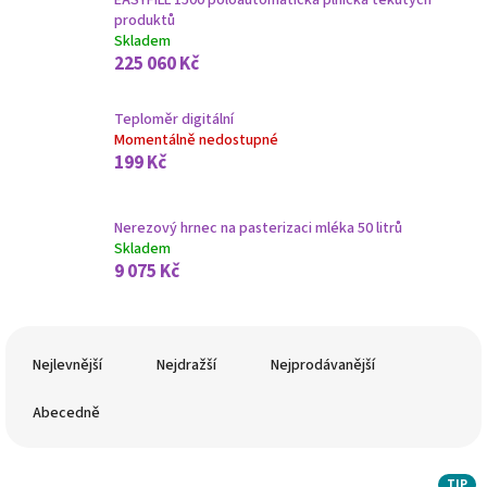
EASYFILL 1500 poloautomatická plnička tekutých
produktů
Skladem
225 060 Kč
Teploměr digitální
Momentálně nedostupné
199 Kč
Nerezový hrnec na pasterizaci mléka 50 litrů
Skladem
9 075 Kč
Ř
a
Nejlevnější
Nejdražší
Nejprodávanější
z
e
Abecedně
n
í
V
p
TIP