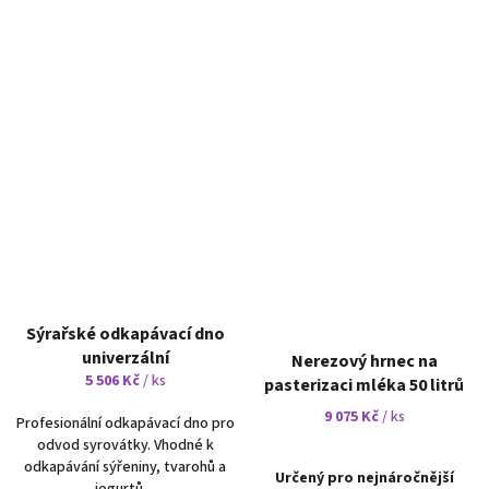
Sýrařské odkapávací dno
univerzální
Nerezový hrnec na
5 506 Kč
/ ks
pasterizaci mléka 50 litrů
9 075 Kč
/ ks
Profesionální odkapávací dno pro
odvod syrovátky. Vhodné k
odkapávání sýřeniny, tvarohů a
Určený pro nejnáročnější
jogurtů.