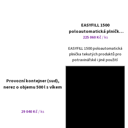
EASYFILL 1500
poloautomatická plnička
tekutých produktů
225 060 Kč
/ ks
EASYFILL 1500 poloautomatická
plnička tekutých produktů pro
potravinářské i jiné použití
Provozní kontejner (sud),
nerez o objemu 500 l s víkem
29 040 Kč
/ ks