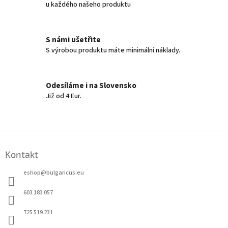
u každého našeho produktu
r
v
k
y
S námi ušetřite
v
S výrobou produktu máte minimální náklady.
ý
p
i
s
Odesíláme i na Slovensko
u
Již od 4 Eur.
Z
á
Kontakt
p
a
eshop
@
bulgaricus.eu
t
í
603 183 057
725 519 231