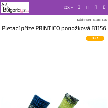
Přejít
Náku
Hledat
M
Přihlášení
na
CZK
obsah
koší
Kód:
PRINTICOB1156
Pletací příze PRINTICO ponožková B1156
3 + 2