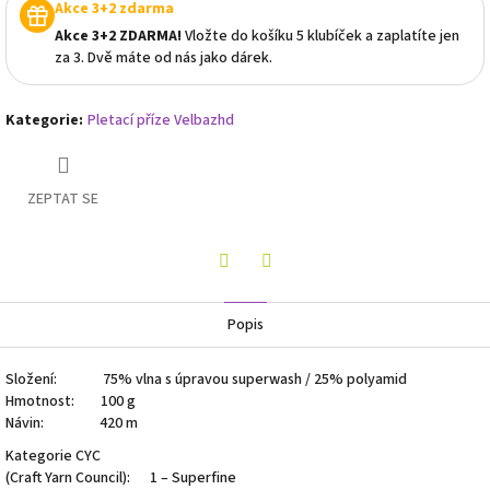
Akce 3+2 zdarma
Akce 3+2 ZDARMA!
Vložte do košíku 5 klubíček a zaplatíte jen
za 3. Dvě máte od nás jako dárek.
Kategorie
:
Pletací příze Velbazhd
ZEPTAT SE
Twitter
Facebook
Popis
Složení: 75% vlna s úpravou superwash / 25% polyamid
Hmotnost: 100 g
Návin: 420 m
Kategorie CYC
(Craft Yarn Council): 1 – Superfine