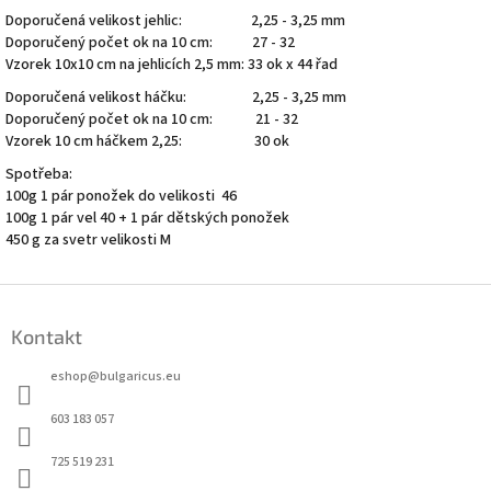
Doporučená velikost jehlic: 2,25 - 3,25 mm
Doporučený počet ok na 10 cm: 27 - 32
Vzorek 10x10 cm na jehlicích 2,5 mm: 33 ok x 44 řad
Doporučená velikost háčku: 2,25 - 3,25 mm
Doporučený počet ok na 10 cm: 21 - 32
Vzorek 10 cm háčkem 2,25: 30 ok
Spotřeba:
100g 1 pár ponožek do velikosti 46
100g 1 pár vel 40 + 1 pár dětských ponožek
450 g za svetr velikosti M
Z
á
Kontakt
p
a
eshop
@
bulgaricus.eu
t
í
603 183 057
725 519 231