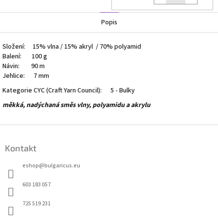
k
Popis
Složení: 15% vlna / 15% akryl / 70% polyamid
Balení: 100 g
Návin: 90 m
Jehlice: 7 mm
Kategorie CYC (Craft Yarn Council): 5 - Bulky
měkká, nadýchaná směs vlny, polyamidu a akrylu
Z
á
Kontakt
p
a
eshop
@
bulgaricus.eu
t
í
603 183 057
725 519 231