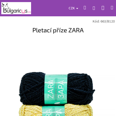
Přejít
Náku
Hledat
M
Přihlášení
na
CZK
obsah
koší
Kód:
663/B120
Pletací příze ZARA