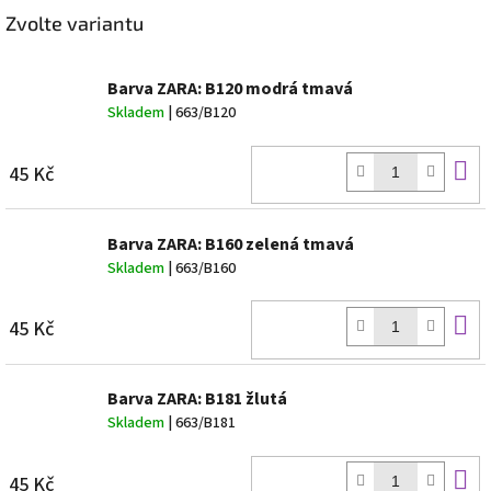
Twitter
Facebook
Zvolte variantu
Barva ZARA: B120 modrá tmavá
Skladem
| 663/B120
D
45 Kč
k
Barva ZARA: B160 zelená tmavá
Skladem
| 663/B160
D
45 Kč
k
Barva ZARA: B181 žlutá
Skladem
| 663/B181
D
45 Kč