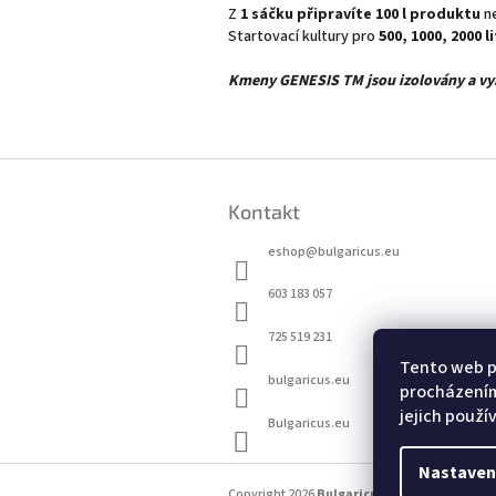
Z
1 sáčku připravíte 100 l produktu
ne
Startovací kultury pro
500, 1000, 2000 
Kmeny GENESIS TM jsou izolovány a vyb
Z
á
Kontakt
p
a
eshop
@
bulgaricus.eu
t
í
603 183 057
725 519 231
Tento web p
bulgaricus.eu
procházením
jejich použí
Bulgaricus.eu
Nastaven
Copyright 2026
Bulgaricus.eu
. Všechna práv