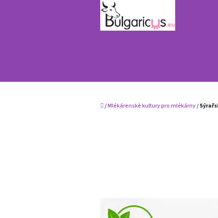
Přejít
na
obsah
Domů
/
Mlékárenské kultury pro mlékárny
/
Sýrařs