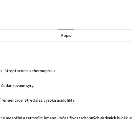
Popis
is, Streptococcus thermophilus.
 čedarizované sýry.
ní fermentace. Střední až vysoká acidofilita.
né mezofilní a termofilní kmeny. Počet životaschopných aktivních buněk je