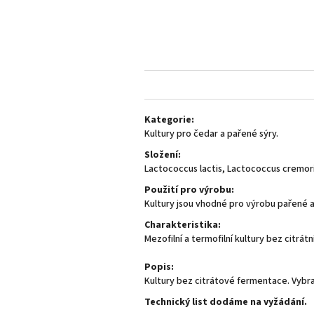
Kategorie:
Kultury pro čedar a pařené sýry.
Složení:
Lасtococcus lactis, Laсtococcus cremor
Použití pro výrobu:
Kultury jsou vhodné pro výrobu pařené a
Charakteristika:
Mezofilní a termofilní kultury bez citrát
Popis:
Kultury bez citrátové fermentace. Vybra
Technický list dodáme na vyžádání.