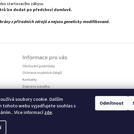
bo startovacího zákysu.
litrů lze dodat po předchozí domluvě.
rány z přírodních zdrojů a nejsou geneticky modifikované.
Informace pro vás
Obchodní podmínky
Ochrana osobních údajů
Kontakty
Doprava a platba
Informace
oužívá soubory cookie. Dalším
BLOG
Odmítnout
 tohoto webu vyjadřujete souhlas s
váním.. Více informací
zde
.
í
a vyhrazena.
Upravit nastavení cookies