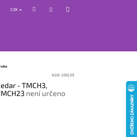
Nákupní
Hledat
Přihlášení
CZK
košík
ýrobu
Kód:
100139
Čedar - TMCH3,
 TMCH23
není určeno