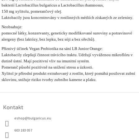
bakterií Lactobacillus bulgaricus a Lactobacillus rhamnosus,
150 mg xylitolu, pomerančový olej.
Laktobacily jsou koncentrovány v rostlinných médiích získaných ze zeleniny.
Neobsahuje:
pomocné látky, konzervanty, geneticky modifikované suroviny a potravinové
alergeny (bez laktózy, bez lepku, bez sóji a bez ořechů).
Příznivý účinek Vegan Probiotika na sání LB Junior Orange:
Laktobacily zlepšují činnost trávicího traktu. Udržují vyváženou mikroflóru v
dutině ústní. Mají pozitivní vliv na imunitní systém.
Pomeranč působí pozitivně na snížení stresu a úzkosti.
Xylitol je přírodní produkt extrahovaný z rostlin, který pomáhá posilovat zubní
sklovinu, snižuje riziko tvorby zubního kamene a plaku.
Z
á
Kontakt
p
a
eshop
@
bulgaricus.eu
t
í
603 183 057