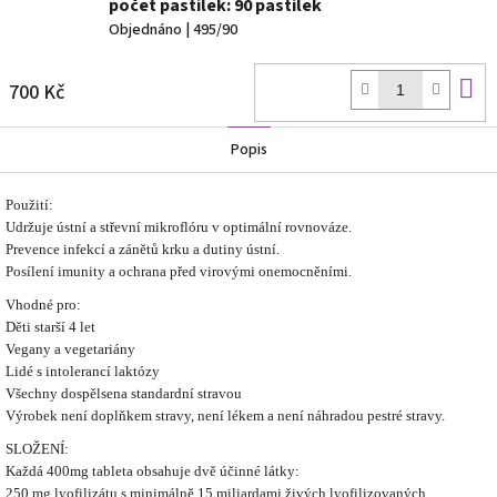
počet pastilek: 90 pastilek
Objednáno
| 495/90
D
700 Kč
k
Popis
Použití:
Udržuje ústní a střevní mikroflóru v optimální rovnováze.
Prevence infekcí a zánětů krku a dutiny ústní.
Posílení imunity a ochrana před virovými onemocněními.
Vhodné pro:
Děti starší 4 let
Vegany a vegetariány
Lidé s intolerancí laktózy
Všechny dospělsena standardní stravou
Výrobek není doplňkem stravy, není lékem a není náhradou pestré stravy.
SLOŽENÍ:
Každá 400mg tableta obsahuje dvě účinné látky:
250 mg lyofilizátu s minimálně 15 miliardami živých lyofilizovaných