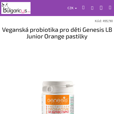
Přejít
Náku
Hledat
M
Přihlášení
na
CZK
obsah
koší
Kód:
495/90
Veganská probiotika pro děti Genesis LB
Junior Orange pastilky