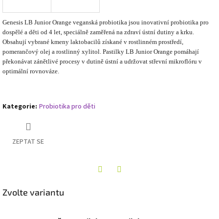
Genesis LB Junior Orange veganská probiotika jsou inovativní probiotika pro
dospělé a děti od 4 let, speciálně zaměřená na zdraví ústní dutiny a krku.
Obsahují vybrané kmeny laktobacilů získané v rostlinném prostředí,
pomerančový olej a rostlinný xylitol. Pastilky LB Junior Orange pomáhají
překonávat zánětlivé procesy v dutině ústní a udržovat střevní mikroflóru v
optimální rovnováze.
Kategorie
:
Probiotika pro děti
ZEPTAT SE
Twitter
Facebook
Zvolte variantu