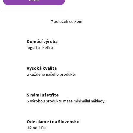
Detail
7
položek celkem
O
v
l
á
Domácí výroba
d
jogurtu i kefíru
a
c
í
Vysoká kvalita
p
u každého našeho produktu
r
v
k
y
S námi ušetřite
v
S výrobou produktu máte minimální náklady.
ý
p
i
s
Odesíláme i na Slovensko
u
Již od 4 Eur.