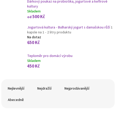
Dárkový poukaz na probiotika, jogurtové a kefírové
kultury
Skladem
500 Kč
od
Jogurtová kultura - Bulharský jogurt s damašskou růží
1
kapsle na 1 - 2 litry produktu
Na dotaz
650 Kč
Teploměr pro domácí výrobu
Skladem
450 Kč
Ř
a
Nejlevnější
Nejdražší
Nejprodávanější
z
e
Abecedně
n
í