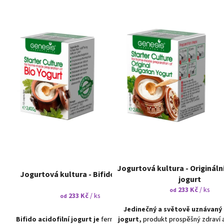
p
V
r
ý
o
p
d
i
u
s
k
p
t
r
ů
o
d
u
k
t
ů
Jogurtová kultura - Origináln
Jogurtová kultura - Bifido Yogurt
jogurt
233 Kč
/ ks
od
233 Kč
/ ks
od
Jedinečný a světově uznávaný
Bifido acidofilní jogurt je
fermentovaný
jogurt,
produkt prospěšný zdraví a