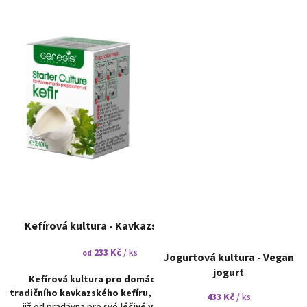
Kefírová kultura - Kavkazský kefir
233 Kč
/ ks
od
Jogurtová kultura - Vegan
jogurt
Kefírová kultura pro domácí výrobu
tradičního kavkazského kefíru,
který je znám
433 Kč
/ ks
již od pradávna pro své
léčivé vlastnosti.