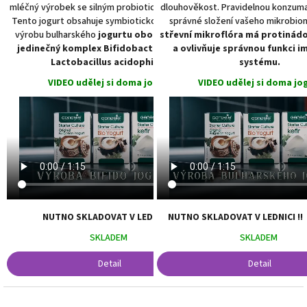
mléčný výrobek se silným probiotickým účinkem.
dlouhověkost. Pravidelnou konzumací
Tento jogurt obsahuje symbiotickou kulturu pro
správné složení vašeho mikrobio
výrobu bulharského
jogurtu obohaceného o
střevní mikroflóra má protinád
jedinečný komplex Bifidobacterium sp. a
a ovlivňuje správnou funkci i
Lactobacillus acidophilus.
systému.
VIDEO udělej si doma jogurt:
VIDEO udělej si doma jog
NUTNO SKLADOVAT V LEDNICI !!
NUTNO SKLADOVAT V LED
SKLADEM
SKLADEM
Detail
Detail