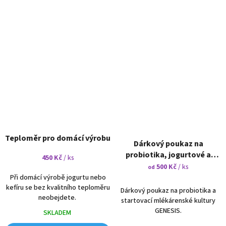
Teploměr pro domácí výrobu
Dárkový poukaz na
probiotika, jogurtové a
450 Kč
/ ks
kefírové kultury
500 Kč
/ ks
od
Při domácí výrobě jogurtu nebo
kefíru se bez kvalitního teploměru
Dárkový poukaz na probiotika a
neobejdete.
startovací mlékárenské kultury
GENESIS.
SKLADEM