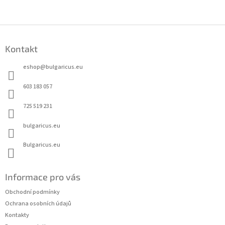
Z
á
Kontakt
p
a
eshop
@
bulgaricus.eu
t
í
603 183 057
725 519 231
bulgaricus.eu
Bulgaricus.eu
Informace pro vás
Obchodní podmínky
Ochrana osobních údajů
Kontakty