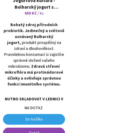
Jogurtová kultura -
Bulharský jogurt s
damašskou růží
650 Kč
/ ks
1 kapsle na
1 - 2 litry produktu
Bohatý zdroj přírodních
probiotik. Jedinečný a světově
uznávaný Bulharský
jogurt,
produkt prospěšný na
zdraví a dlouhověkost.
Pravidelnou konzumací si zajistíte
správné složení vašeho
mikrobiomu.
Zdravá střevní
mikroflóra má protinádorové
účinky a ovlivňuje správnou
funkci imunitního systému.
NUTNO SKLADOVAT V LEDNICI !!
NA DOTAZ
Do košíku