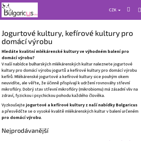
Přejít
Hled
na
CZK
obsah
Jogurtové kultury, kefírové kultury pro
domácí výrobu
Hledáte kvalitní mlékárenské kultury ve výhodném balení pro
domácí výrobu?
V naší nabídce bulharských mlékárenských kultur naleznete jogurtové
kultury pro domácí výrobu jogurtů a kefírové kultury pro domácí výrobu
kefírů. Mlékárenské jogurtové a kefírové kultury sice pouhým okem
neuvidíte, ale věřte, že účinně přispívají k udržení rovnováhy střevní
mikroflóry. Dobrý stav střevní mikroflóry (mikrobiomu) má zásadní vliv na
zdraví, fyzickou i psychickou pohodu každého člověka.
Vyzkoušejte
jogurtové a kefírové kultury z naší nabídky Bulgaricus
a přesvědčte se o vysoké kvalitě mlékárenských kultur v balení určeném
pro domácí výrobu
.
Nejprodávanější