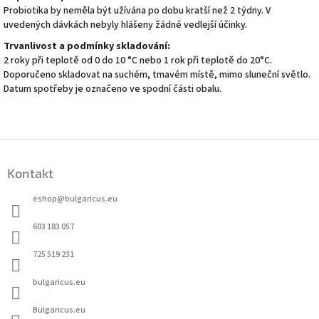
Probiotika by neměla být užívána po dobu kratší než 2 týdny. V
uvedených dávkách nebyly hlášeny žádné vedlejší účinky.
Trvanlivost a podmínky skladování:
2 roky při teplotě od 0 do 10 °C nebo 1 rok při teplotě do 20°C.
Doporučeno skladovat na suchém, tmavém místě, mimo sluneční světlo.
Datum spotřeby je označeno ve spodní části obalu.
Z
á
Kontakt
p
a
eshop
@
bulgaricus.eu
t
í
603 183 057
725 519 231
bulgaricus.eu
Bulgaricus.eu