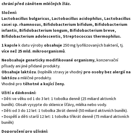
chrání před zánětem mléčných žláz.
Složení:
Lactobacillus bulgaricus, Lactobacillus acidophilus, Lactobacillus
casei sp. rhamnosus, Bifidobacterium bifidum, Bifidobacterium
infantis, Bifidobacterium longum, Bifidobacterium breve,
Bifidobacterium adolescentis, Streptococcus thermophilus.
1 kapsle
k datu výroby
obsahuje
250 mg lyofilizovaných bakterií, tj.
více než 25 mld. mikroorganismů
.
Neobsahuje geneticky modifikované organismy
, konzervační
přísady ani jiné přidané produkty.
Obsahuje
laktózu
. Doplněk stravy je vhodný
pro osoby bez alergií na
laktózu
a mléčné produkty.
Vhodné pro
těhotné a kojící ženy.
Užití a dávkování:
• Děti ve věku od 1 do 3 let: 1 tobolka denně (25 miliard aktivních
buněk). Obsah vysypte do sklenice šťávy, mléka nebo vody.
• Děti od 3 do 12 let: 1 tobolka 2krát denně (50 miliard aktivních buněk).
• Dospělí a děti starší 12 let: 1 tobolka třikrát denně (75 miliard aktivních
buněk)
Doporučení pro užívání: