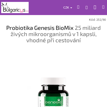
Přejít
Náku
Hledat
M
Přihlášení
na
CZK
obsah
koší
Kód:
252/90
Probiotika Genesis BioMix
25 miliard
živých mikroorganismů v 1 kapsli,
vhodné při cestování