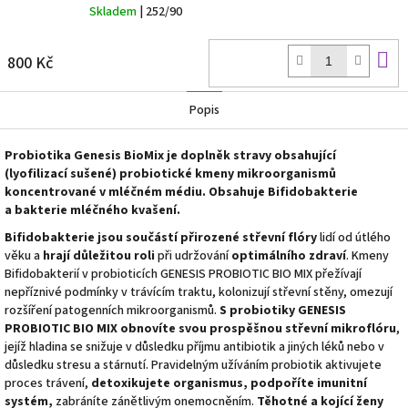
Skladem
| 252/90
D
800 Kč
k
Popis
Probiotika Genesis BioMix je doplněk stravy obsahující
(lyofilizací sušené) probiotické kmeny mikroorganismů
koncentrované v mléčném médiu. Obsahuje Bifidobakterie
a bakterie mléčného kvašení.
Bifidobakterie jsou součástí přirozené střevní flóry
lidí od útlého
věku a
hrají důležitou roli
při udržování
optimálního zdraví
.
Kmeny
Bifidobakterií v ​​probioticích GENESIS PROBIOTIC BIO MIX přežívají
nepříznivé podmínky v trávícím traktu, kolonizují střevní stěny, omezují
rozšíření patogenních mikroorganismů.
S probiotiky GENESIS
PROBIOTIC BIO MIX obnovíte svou prospěšnou střevní mikroflóru
,
jejíž hladina se snižuje v důsledku příjmu antibiotik a jiných léků nebo v
důsledku stresu a stárnutí. Pravidelným užíváním probiotik aktivujete
proces trávení,
detoxikujete organismus, podpoříte imunitní
systém,
zabráníte zánětlivým onemocněním.
Těhotné a kojící ženy