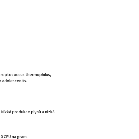
Streptococcus thermophilus,
m adolescentis.
 Nízká produkce plynů a nízká
010 CFU na gram.