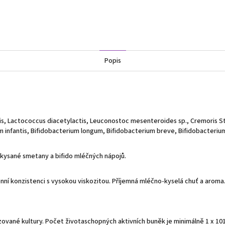
Popis
is, Laсtococcus diacetylactis, Leuconostoc mesenteroides sp., Cremoris 
m infantis, Bifidobacterium longum, Bifidobacterium breve, Bifidobacteriu
akysané smetany a bifido mléčných nápojů.
 konzistenci s vysokou viskozitou. Příjemná mléčno-kyselá chuť a aroma.
izované kultury. Počet životaschopných aktivních buněk je minimálně 1 x 1