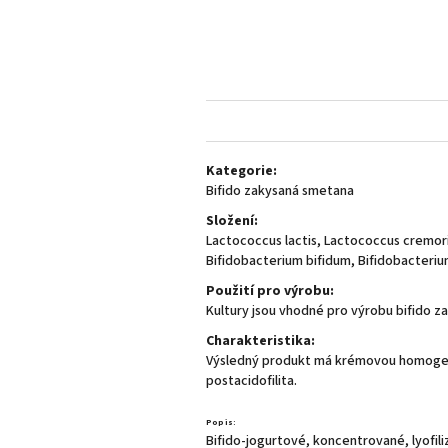
Kategorie:
Bifido zakysaná smetana
Složení:
Lactococcus lactis, Laсtococcus cremor
Bifidobacterium bifidum, Bifidobacteriu
Použití pro výrobu:
Kultury jsou vhodné pro výrobu bifido z
Charakteristika:
Výsledný produkt má krémovou homogenní
postacidofilita.
Popis:
Bifido-jogurtové, koncentrované, lyofil