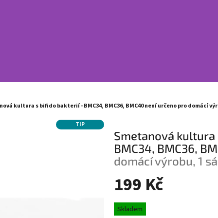
ová kultura s bifido bakterií - ВMC34, ВMC36, ВMC40
není určeno pro domácí výr
TIP
Smetanová kultura s
ВMC34, ВMC36, В
domácí výrobu, 1 sá
199 Kč
Měrná
Skladem
cena: