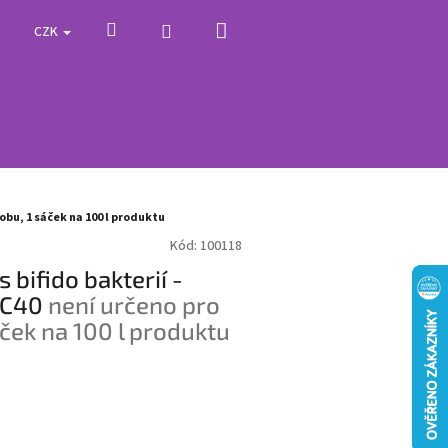
Nákupní
Hledat
Přihlášení
CZK
košík
obu, 1 sáček na 100 l produktu
Kód:
100118
 bifido bakterií -
MC40
není určeno pro
ček na 100 l produktu