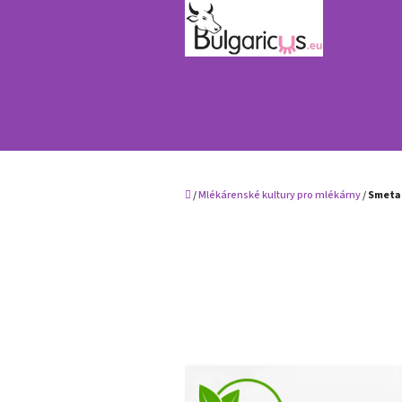
Přejít
na
obsah
Domů
/
Mlékárenské kultury pro mlékárny
/
Smetan