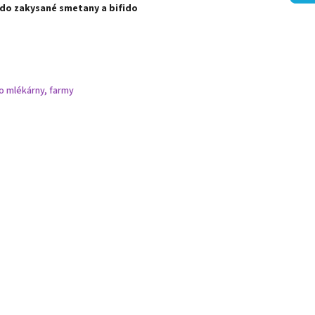
ido zakysané smetany a bifido
o mlékárny, farmy