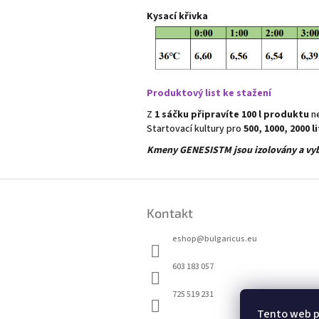
Kysací křivka
Produktový list ke stažení
Z
1 sáčku připravíte 100 l produktu
ne
Startovací kultury pro
500, 1000, 2000 
Kmeny GENESISTM jsou izolovány a vybr
Z
á
Kontakt
p
a
eshop
@
bulgaricus.eu
t
í
603 183 057
725 519 231
Tento web p