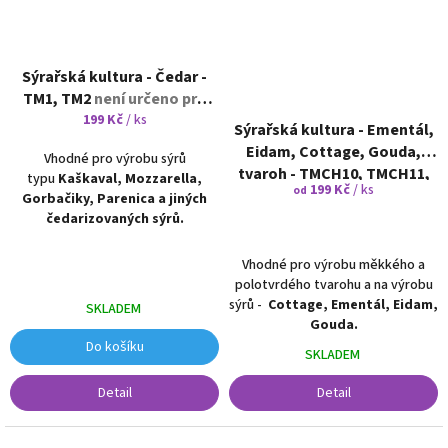
Sýrařská kultura - Čedar -
ТМ1, ТМ2
není určeno pro
domácí výrobu
199 Kč
/ ks
Sýrařská kultura - Ementál,
Eidam, Cottage, Gouda,
Vhodné pro výrobu sýrů
tvaroh - TMCH10, TMСH11,
typu
Kaškaval, Mozzarella,
199 Kč
/ ks
od
TMСH12
není určeno pro
Gorbačiky, Parenica a jiných
domácí výrobu
čedarizovaných sýrů.
Vhodné pro výrobu měkkého a
polotvrdého tvarohu a na výrobu
sýrů -
Cottage, Ementál, Eidam,
SKLADEM
Gouda.
Do košíku
SKLADEM
Detail
Detail