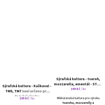
Sýrařská kultura - tvaroh,
mozzarella, ementál - STN1,
Sýrařská kultura - Kaškaval -
STN2
není určeno pro
199 Kč
/ ks
TM5, TM7
není určeno pro
domácí výrobu
domácí výrobu
Mlékárenská kultura pro výrobu
199 Kč
/ ks
tvarohu, mozzarelly a