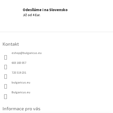
i
s
Odesíláme i na Slovensko
u
Již od 4 Eur.
Z
á
Kontakt
p
a
eshop
@
bulgaricus.eu
t
í
603 183 057
725 519 231
bulgaricus.eu
Bulgaricus.eu
Informace pro vás