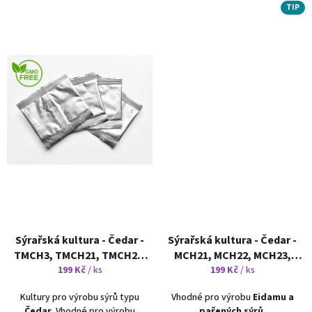
TIP
Sýrařská kultura - Čedar -
Sýrařská kultura - Čedar -
TMCH3, TMCH21, TMCH22,
МCH21, МCH22, MCH23,
TMCH23
199 Kč
není určeno pro
/ ks
MCH24
199 Kč
není určeno pro
/ ks
domácí výrobu
domácí výrobu
Kultury pro výrobu sýrů typu
Vhodné pro výrobu
Eidamu a
Čedar.
Vhodné pro výrobu
pařených sýrů.