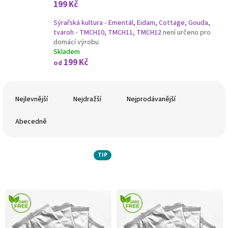
199 Kč
Sýrařská kultura - Ementál, Eidam, Cottage, Gouda,
tvaroh - TMCH10, TMСH11, TMСH12
není určeno pro
domácí výrobu
Skladem
199 Kč
od
Ř
a
Nejlevnější
Nejdražší
Nejprodávanější
z
e
Abecedně
n
í
V
p
TIP
ý
r
p
o
i
d
s
u
p
k
r
t