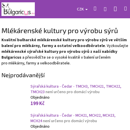
Přejít
Náku
Hledat
M
Přihlášení
na
CZK
obsah
koší
Mlékárenské kultury pro výrobu sýrů
Kvalitní bulharské mlékárenské kultury pro výrobu sýrů ve větším
balení pro mlékárny, farmy a ostatní velkoodběratele
. Vyzkoušejte
mlékárenské sýrařské kultury pro výrobu sýrů z naší nabídky
Bulgaricus
a přesvědčte se o vysoké kvalitě v balení určeném
pro mlékárny, farmy a velkoodběratele.
Nejprodávanější
Sýrařská kultura - Čedar - TMCH3, TMCH21, TMCH22,
TMCH23
není určeno pro domácí výrobu
Objednáno
199 Kč
Sýrařská kultura - Čedar - МCH21, МCH22, MCH23,
MCH24
není určeno pro domácí výrobu
Objednáno