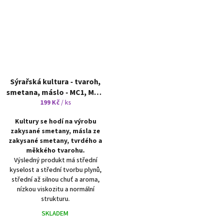
Sýrařská kultura - tvaroh,
smetana, máslo - MC1, MC2,
MC3, MC4
199 Kč
není určeno pro
/ ks
domácí výrobu
Kultury se hodí na výrobu
zakysané smetany, másla ze
zakysané smetany, tvrdého a
měkkého tvarohu.
Výsledný produkt má střední
kyselost a střední tvorbu plynů,
střední až silnou chuť a aroma,
nízkou viskozitu a normální
strukturu.
SKLADEM