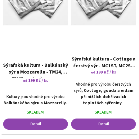
o
ů
d
u
k
t
ů
Sýrařská kultura - Cottage a
Sýrařská kultura - Balkánský
čerstvý sýr - МС1ST, МС2ST
sýr a Mozzarella - TМ24,
není určeno pro domácí
199 Kč
/ ks
od
TM25
není určeno pro
výrobu
199 Kč
/ ks
od
Vhodné pro výrobu čerstvých
domácí výrobu
sýrů,
Cottage, gouda a eidam
Kultury jsou vhodné pro výrobu
při nižších dohřívacích
Balkánského sýru a Mozzarelly.
teplotách sýřeniny.
SKLADEM
SKLADEM
Detail
Detail