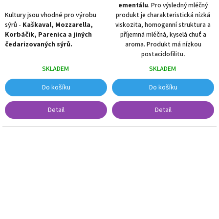
ementálu
. Pro výsledný mléčný
Kultury jsou vhodné pro výrobu
produkt je charakteristická nízká
sýrů -
Kaškaval, Mozzarella,
viskozita, homogenní struktura a
Korbáčik, Parenica a jiných
příjemná mléčná, kyselá chuť a
čedarizovaných sýrů.
aroma. Produkt má nízkou
postacidofilitu
.
SKLADEM
SKLADEM
Do košíku
Do košíku
Detail
Detail